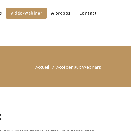
s
Vidéo/Webinar
A propos
Contact
Accueil
/
Accéder aux Webinars
: