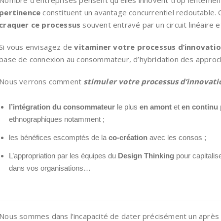
Nombre d’entreprises pensent qu’elles innovent trop lentement
pertinence
constituent un avantage concurrentiel redoutable.
craquer ce processus
souvent entravé par un circuit linéaire e
Si vous envisagez de
vitaminer votre processus d’innovati
base de connexion au consommateur, d’hybridation des approch
Nous verrons comment
stimuler votre processus d’innovati
l’intégration du consommateur
le plus
en amont
et
en continu
ethnographiques notamment ;
les bénéfices escomptés de la
co-création
avec les consos ;
L’appropriation par les équipes du
Design Thinking
pour capitali
dans vos organisations…
Nous sommes dans l’incapacité de dater précisément un après c