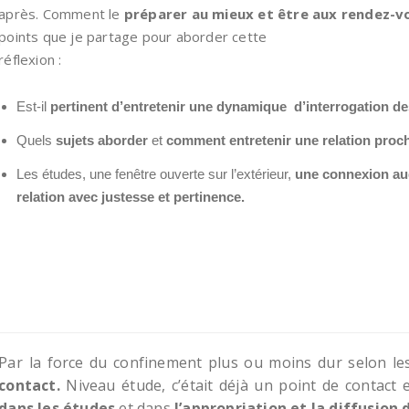
après. Comment le
préparer au mieux et être aux rendez-
points que je partage pour aborder cette
réflexion :
Est-il
pertinent d’entretenir une dynamique d’interrogation 
Quels
sujets aborder
et
comment entretenir une relation proc
Les études, une fenêtre ouverte sur l’extérieur,
une connexion au
relation avec justesse et pertinence.
Par la force du confinement plus ou moins dur selon le
contact.
Niveau étude, c’était déjà un point de contact 
dans les études
et dans
l’appropriation et la diffusion 