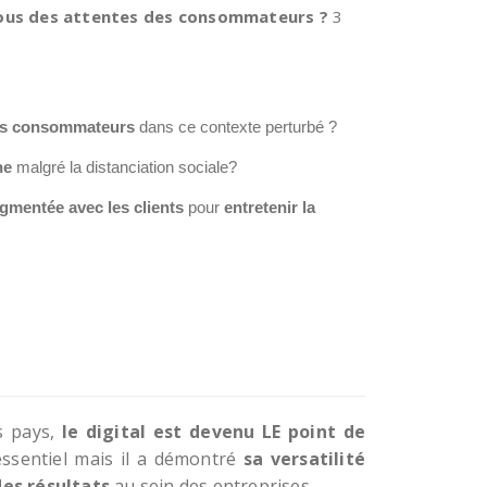
vous des attentes
des consommateurs ?
3
des consommateurs
dans ce contexte perturbé ?
he
malgré la distanciation sociale?
gmentée avec les clients
pour
entretenir la
s pays,
le digital est devenu LE point de
essentiel mais il a démontré
sa versatilité
des résultats
au sein des entreprises.