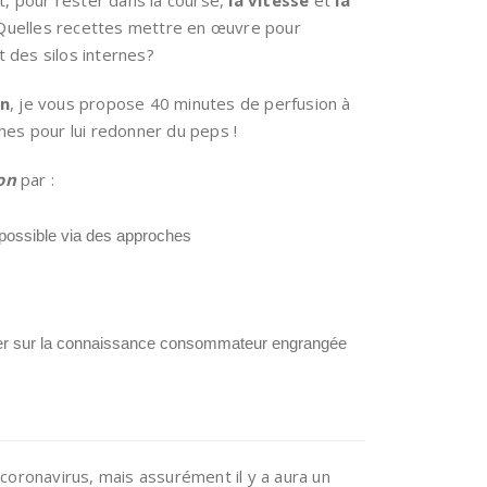
, pour rester dans la course,
la
vitesse
et
la
 Quelles recettes mettre en œuvre pour
t des silos internes?
on
, je vous propose 40 minutes de perfusion à
es pour lui redonner du peps !
on
par :
possible via des approches
ser sur la connaissance consommateur engrangée
oronavirus, mais assurément il y a aura un